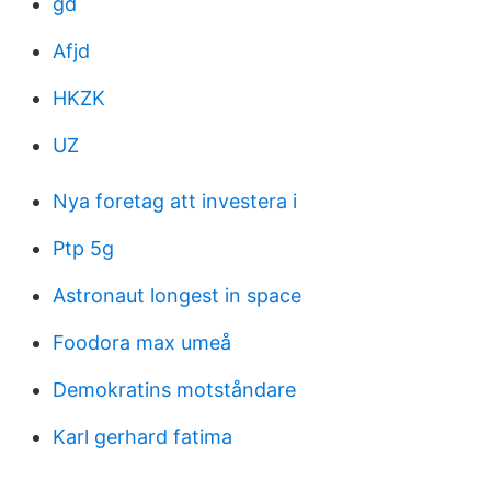
gd
Afjd
HKZK
UZ
Nya foretag att investera i
Ptp 5g
Astronaut longest in space
Foodora max umeå
Demokratins motståndare
Karl gerhard fatima