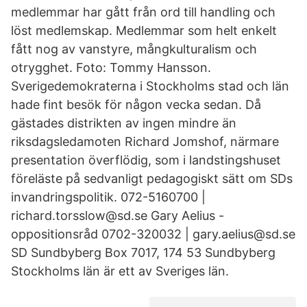
medlemmar har gått från ord till handling och
löst medlemskap. Medlemmar som helt enkelt
fått nog av vanstyre, mångkulturalism och
otrygghet. Foto: Tommy Hansson.
Sverigedemokraterna i Stockholms stad och län
hade fint besök för någon vecka sedan. Då
gästades distrikten av ingen mindre än
riksdagsledamoten Richard Jomshof, närmare
presentation överflödig, som i landstingshuset
föreläste på sedvanligt pedagogiskt sätt om SDs
invandringspolitik. 072-5160700 |
richard.torsslow@sd.se Gary Aelius -
oppositionsråd 0702-320032 | gary.aelius@sd.se
SD Sundbyberg Box 7017, 174 53 Sundbyberg
Stockholms län är ett av Sveriges län.