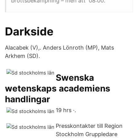
brottsbekämpning – men att 08:00.
Darkside
Alacabek (V),. Anders Lönroth (MP), Mats
Arkhem (SD).
Swenska
wetenskaps academiens
handlingar
19 hrs ·.
Presskontakter till Region
Stockholm Gruppledare